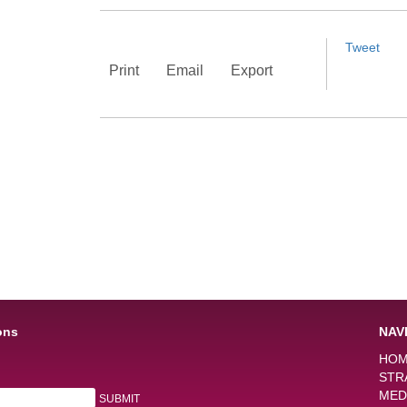
Tweet
Print
Email
Export
ons
NAV
HO
STR
MED